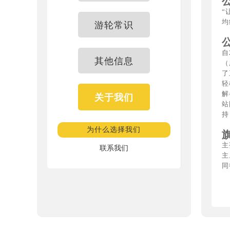
“
均
游轮常识
自
其他信息
（
了
轻
解
关于我们
站
持
为什么选择我们
主
联系我们
主
同