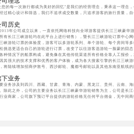
公司理念
让您的每一次旅行都成为美好的回忆”是我们的经营理念，秉承这一理念
经过精心设计和筛选，我们不追求成交数量，只追求游客的旅行质量，自
公司历史
2013年公司成立以来，一直依托网络科技向全球游客提供长江三峡豪华
所有长江三峡游轮均在此平台上进行销售），暨长江三峡游轮订票中心网站
三峡游轮订票的体验度，游客可以多游轮系列、单个游轮、每个房间等多
松挑选更适合自己的游轮进行订票，改变了以往游客选游轮一脸蒙的囧态
各种情况下的船票构成，避免像在其他传统渠道所有价格全靠人工报价，
因其强大的技术支撑和优秀的客户体验，成为各大搜索引擎的长江三峡游
，将陆续增加招商伊敦号、西沙邮轮、魔都号邮轮以及其他东南亚航线的
旗下业务
要业务涉及到四川、西藏、甘肃、青海、内蒙、黑龙江、贵州、云南、海
。除此之外，公司的主要业务以长江三峡豪华游轮销售为主，公司是长江
行业商家，公司旗下预订平台提供的游轮价格无任何平台佣金，无中间商