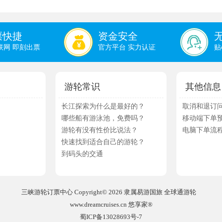
票快捷
资金安全
联网 即刻出票
官方平台 实力认证
贴
游轮常识
其他信息
长江探索为什么是最好的？
取消和退订
哪些船有游泳池，免费吗？
移动端下单
游轮有没有性价比说法？
电脑下单流
快速找到适合自己的游轮？
到码头的交通
三峡游轮订票中心
Copyright© 2026 隶属易游国旅 全球通游轮
www.dreamcruises.cn 悠享家®
蜀ICP备13028693号-7