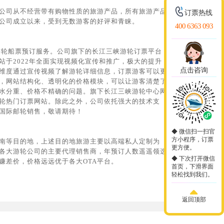
，公司从不经营带有购物性质的旅游产品，所有旅游产品
订票热线
公司成立以来，受到无数游客的好评和青睐。
400 6363 093
游轮船票预订服务。公司旗下的长江三峡游轮订票平台
于2022年全面实现视频化宣传和推广，极大的提升
点击咨询
维度通过宣传视频了解游轮详细信息，订票游客可以更
，网站结构化、透明化的价格模块，可以让游客清楚了
水分重、价格不精确的问题。旗下长江三峡游轮中心网
轮热门订票网站。除此之外，公司依托强大的技术支
国际邮轮销售，敬请期待！
◆ 微信扫一扫官
方小程序，订票
南等目的地，上述目的地旅游主要以高端私人定制为
更方便。
各大游轮公司的主要代理销售商，年预订人数遥遥领选
◆ 下次打开微信
赚差价，价格远远优于各大OTA平台。
首页，下滑界面
轻松找到我们。
返回顶部