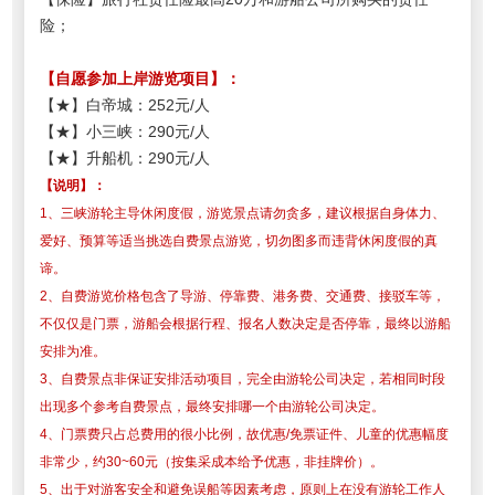
险；
【
自愿参加上岸游览项目
】
：
【★】白帝城：252元/人
【★】小三峡：290元/人
【★】升船机：290元/人
【说明】：
1、三峡游轮主导休闲度假，游览景点请勿贪多，建议根据自身体力、
爱好、预算等适当挑选自费景点游览，切勿图多而违背休闲度假的真
谛。
2、自费游览价格包含了导游、停靠费、港务费、交通费、接驳车等，
不仅仅是门票，游船会根据行程、报名人数决定是否停靠，最终以游船
安排为准。
3、自费景点非保证安排活动项目，完全由游轮公司决定，若相同时段
出现多个参考自费景点，最终安排哪一个由游轮公司决定。
4、门票费只占总费用的很小比例，故优惠/免票证件、儿童的优惠幅度
非常少，约30~60元（按集采成本给予优惠，非挂牌价）。
5、出于对游客安全和避免误船等因素考虑，原则上在没有游轮工作人