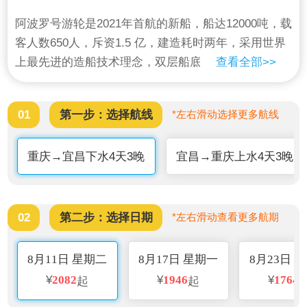
阿波罗号游轮是2021年首航的新船，船达12000吨，载
客人数650人，斥资1.5 亿，建造耗时两年，采用世界
上最先进的造船技术理念，双层船底确保航行安全，
查看全部>>
按照海洋邮轮理念设计，中庭2 部双向垂直电梯，多
种房型自由选择，高端的布局和古希腊装饰风格，被
01
第一步：选择航线
*左右滑动选择更多航线
誉为长江三峡上的“典藏珍品”。船长1 2 8 米、宽1 9
米、净高2 3 米，是一艘全新豪华的移动五星级酒店。
重庆→宜昌下水4天3晚
宜昌→重庆上水4天3晚
02
第二步：选择日期
*左右滑动查看更多航期
8月11日 星期二
8月17日 星期一
8月23日 
¥
2082
¥
1946
¥
1764
起
起