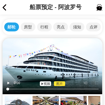
船票预定 - 阿波罗号
邮轮
房型
行程
亮点
须知
点评
视频
图片