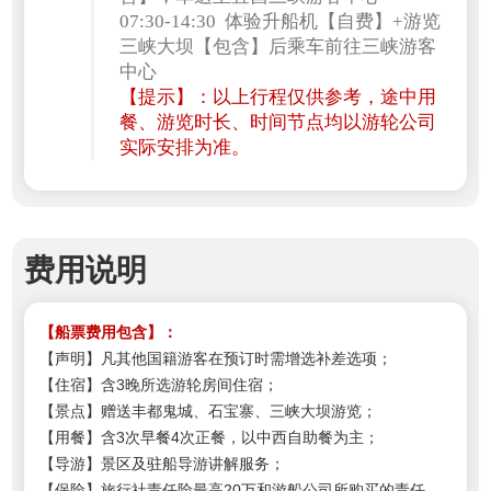
07:30-14:30 体验升船机【自费】+游览
三峡大坝【包含】后乘车前往三峡游客
中心
【提示】：
以上行程仅供参考，途中用
餐、游览时长、时间节点均以游轮公司
实际安排为准。
费用说明
【船票费用包含】：
【声明】凡其他国籍游客在预订时需增选补差选项；
【住宿】含3晚所选游轮房间住宿；
【景点】赠送丰都鬼城、石宝寨、三峡大坝游览；
【用餐】含3次早餐4次正餐，以中西自助餐为主；
【导游】景区及驻船导游讲解服务；
【保险】旅行社责任险最高20万和游船公司所购买的责任