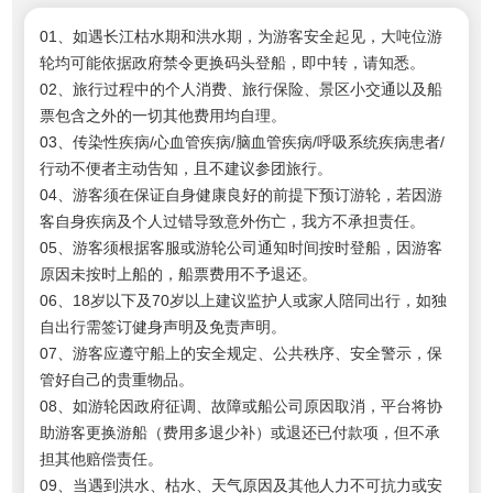
01、如遇长江枯水期和洪水期，为游客安全起见，大吨位游
轮均可能依据政府禁令更换码头登船，即中转，请知悉。
02、旅行过程中的个人消费、旅行保险、景区小交通以及船
票包含之外的一切其他费用均自理。
03、传染性疾病/心血管疾病/脑血管疾病/呼吸系统疾病患者/
行动不便者主动告知，且不建议参团旅行。
04、游客须在保证自身健康良好的前提下预订游轮，若因游
客自身疾病及个人过错导致意外伤亡，我方不承担责任。
05、游客须根据客服或游轮公司通知时间按时登船，因游客
原因未按时上船的，船票费用不予退还。
06、18岁以下及70岁以上建议监护人或家人陪同出行，如独
自出行需签订健身声明及免责声明。
07、游客应遵守船上的安全规定、公共秩序、安全警示，保
管好自己的贵重物品。
08、如游轮因政府征调、故障或船公司原因取消，平台将协
助游客更换游船（费用多退少补）或退还已付款项，但不承
担其他赔偿责任。
09、当遇到洪水、枯水、天气原因及其他人力不可抗力或安