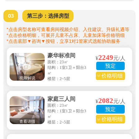
03
第三步：选择房型
*点击房型名称可查看房间视频介绍、入住建议、升级礼遇等
*点击价格明细，可展开儿童不占床、儿童加床等价格明细
*点击底部▼咨询▼按钮，立享1对1管家式选船协助服务
豪华标准间
2249
¥
元/人
面积：23㎡
预定
结构：1室1卫＋阳台3
㎡
价格明细
视频解说
楼层：2~5层
家庭三人间
2082
¥
元/人
面积：23㎡
预定
结构：1室1卫＋阳台3
㎡
价格明细
查看详情
楼层：2~5层