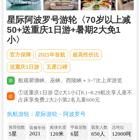
星际阿波罗号游轮〈70岁以上减
50+送重庆1日游+暑期2大免1
小〉
官方保障
2021年首航
超高性价比
送重庆1日游
五星口碑
船观瞿塘峡、巫峡、西陵峡＋3~7次上岸游览
游
①送重庆1日游 ②2大1小订8.1~8.29航次享儿童不
促
占床享免费,2大2小第2名儿童600元
执航游轮：星际游轮－阿波罗号
推荐指数
船体长度
甲板层数
载客人数
总吨位
装修年份
2021
5星
120米
6层
650人
12000吨