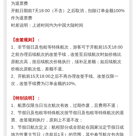
为退票费
开航日期前7天18:00（不含）之后取消，扣除订单金额100%
作为退票费
时差说明：上述时间均为中国大陆时间
【改签规则】：
1、非节假日及包租等特殊航次，游客可于开航前15天18:00
之前办理后续航次的改签手续，改签至后续航次时如价格比
原航次高，按后续航次价格执行，须补足差额；如后续航次
价格比原航次低，差额不退。
2、开航前15天18:00之后不再办理改签手续。
改签仅限一
次，改签手续费为订单金额的10%。
【特别说明】：
1、船票仅限当日当次航次有效，过期作废，且费用不退；
2、节假日及包租等特殊航次按节假日及包租等特殊航次的退
票、改签规则执行，原则上不退不改；
3、节假日航次定义：航程部分或全部处在国家法定节假日或
地方性重大节日（含前后1天）的范围，其中春节航次包含除