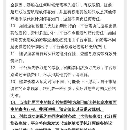
全原因，游船在任何时候无需事先通知，有权取消、提前、
延后或改变航程或停靠港，并且有权用其他船只或是其他停
靠港来取代原计划停靠港口，游船不需负任何责任。
10、如因游轮包租而无法如期出行的，平台需协助游客更换
其他游轮，费用多退少补，平台不承担违约赔付责任！如因
日期变更造成的游客交通改签费用由平台承担。如游客不同
意更换游轮/日期出行，平台全额退还游客所缴纳费用。
11、建议游客自行购买旅游意外保险，登船务必携带有效身
份证件。
12、平台预先收取您的票款，如船票因故预订失败，平台原
路退还全额费用，不承担其他责任，请理解。
13、船票价格因预定时间不同，可能会上下浮动，属于市场
调控的正常现象，跟机票一样性质，实际以您当时购买价格
为准。
14、点击此界面中的预定按钮即视为您已阅读并知晓本页面
中的参考行程、费用说明、预定须知以及退改规则。
15、付款成功则视为您同意前述条款（含告知事项）代订票
协议生效，平台将向您发送《游轮单项委托订票服务协议