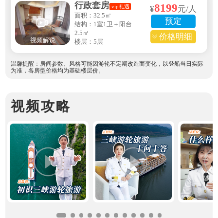
行政套房
8199
vip礼遇
¥
元/人
面积：32.5㎡
预定
结构：1室1卫＋阳台
2.5㎡
价格明细
视频解说
楼层：5层
温馨提醒：房间参数、风格可能因游轮不定期改造而变化，以登船当日实际
为准，各房型价格均为基础楼层价。
视频攻略