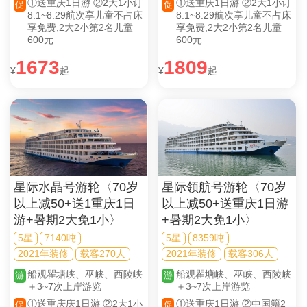
①送重庆1日游 ②2大1小订
①送重庆1日游 ②2大1小订
促
促
8.1~8.29航次享儿童不占床
8.1~8.29航次享儿童不占床
享免费,2大2小第2名儿童
享免费,2大2小第2名儿童
600元
600元
1673
1809
¥
起
¥
起
星际水晶号游轮〈70岁
星际领航号游轮〈70岁
以上减50+送1重庆1日
以上减50+送重庆1日游
游+暑期2大免1小〉
+暑期2大免1小〉
5星
7140吨
5星
8359吨
2021年装修
载客270人
2021年装修
载客306人
船观瞿塘峡、巫峡、西陵峡
船观瞿塘峡、巫峡、西陵峡
游
游
＋3~7次上岸游览
＋3~7次上岸游览
①送重庆庆1日游 ②2大1小
①送重庆1日游 ②中国籍2
促
促