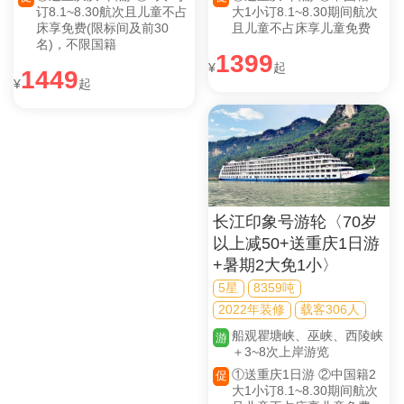
订8.1~8.30航次且儿童不占
大1小订8.1~8.30期间航次
床享免费(限标间及前30
且儿童不占床享儿童免费
名)，不限国籍
1399
¥
起
1449
¥
起
长江印象号游轮〈70岁
以上减50+送重庆1日游
+暑期2大免1小〉
5星
8359吨
2022年装修
载客306人
船观瞿塘峡、巫峡、西陵峡
游
＋3~8次上岸游览
①送重庆1日游 ②中国籍2
促
大1小订8.1~8.30期间航次