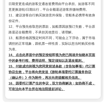
日期变更造成的游客交通改签费用由平台承担。如游客不同
意更换游轮/日期出行，平台全额退还游客所缴纳费用。
11、建议游客自行购买旅游意外保险，登船务必携带有效身
份证件。
12、平台预先收取您的票款，如船票因故预订失败，平台原
路退还全额费用，不承担其他责任，请理解。
13、船票价格因预定时间不同，可能会上下浮动，属于市场
调控的正常现象，跟机票一样性质，实际以您当时购买价格
为准。
14、点击此界面中的预定按钮即视为您已阅读并知晓本页面
中的参考行程、费用说明、预定须知以及退改规则。
15、付款成功则视为您同意前述条款（含告知事项）代订票
协议生效，平台将向您发送《游轮单项委托订票服务协议
（确认件）》作为附件，再次向您提醒相关信息。
16、因委托订票产生的争议，双方协商解决；如协商不成，
可依法向本平台所在地法院提起诉讼。