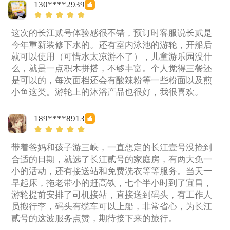
130****2939
这次的长江贰号体验感很不错，预订时客服说长贰是
今年重新装修下水的。还有室内泳池的游轮，开船后
就可以使用（可惜水太凉游不了），儿童游乐园没什
么，就是一点积木拼搭，不够丰富。个人觉得三餐还
是可以的，每次面档还会有酸辣粉等一些粉面以及煎
小鱼这类。游轮上的沐浴产品也很好，我很喜欢。
189****8913
带着爸妈和孩子游三峡，一直想定的长江壹号没抢到
合适的日期，就选了长江贰号的家庭房，有两大免一
小的活动，还有接送站和免费洗衣等等服务。当天一
早起床，拖老带小的赶高铁，七个半小时到了宜昌，
游轮提前安排了司机接站，直接送到码头，有工作人
员搬行李，码头有缆车可以上船，非常省心，为长江
贰号的这波服务点赞，期待接下来的旅行。