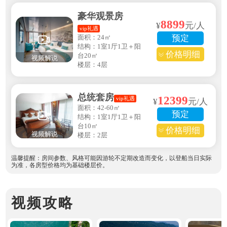
豪华观景房
8899
¥
元/人
vip礼遇
面积：24㎡
预定
结构：1室1厅1卫＋阳
价格明细
台20㎡
视频解说
楼层：4层
总统套房
12399
vip礼遇
¥
元/人
面积：42-60㎡
预定
结构：1室1厅1卫＋阳
台10㎡
价格明细
视频解说
楼层：2层
温馨提醒：房间参数、风格可能因游轮不定期改造而变化，以登船当日实际
为准，各房型价格均为基础楼层价。
视频攻略