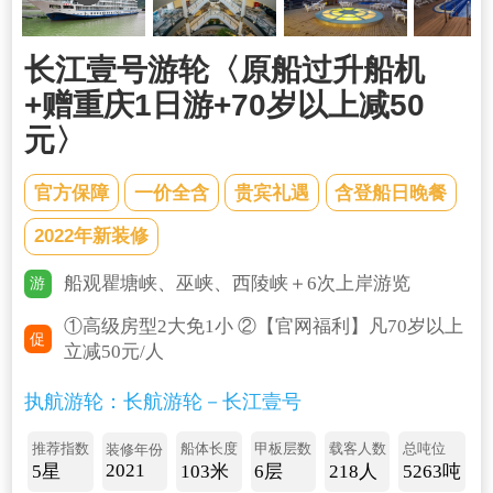
长江壹号游轮〈原船过升船机
+赠重庆1日游+70岁以上减50
元〉
官方保障
一价全含
贵宾礼遇
含登船日晚餐
2022年新装修
船观瞿塘峡、巫峡、西陵峡＋6次上岸游览
游
①高级房型2大免1小 ②【官网福利】凡70岁以上
促
立减50元/人
执航游轮：长航游轮－长江壹号
推荐指数
船体长度
甲板层数
载客人数
总吨位
装修年份
2021
5星
103米
6层
218人
5263吨