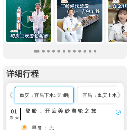
详细行程
重庆→宜昌下水5天4晚
宜昌→重庆上水5天4
01
登船，开启美妙游轮之旅
第1天
早餐：无