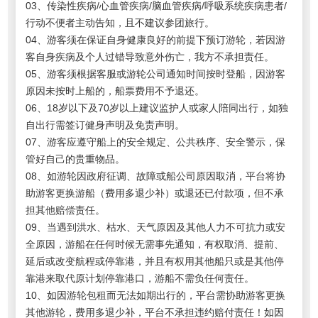
03、传染性疾病/心血管疾病/脑血管疾病/呼吸系统疾病患者/
行动不便者主动告知，且不建议参团旅行。
04、游客须在保证自身健康良好的前提下预订游轮，若因游
客自身疾病及个人过错导致意外伤亡，我方不承担责任。
05、游客须根据客服或游轮公司通知时间按时登船，因游客
原因未按时上船的，船票费用不予退还。
06、18岁以下及70岁以上建议监护人或家人陪同出行，如独
自出行需签订健身声明及免责声明。
07、游客应遵守船上的安全规定、公共秩序、安全警示，保
管好自己的贵重物品。
08、如游轮因政府征调、故障或船公司原因取消，平台将协
助游客更换游船（费用多退少补）或退还已付款项，但不承
担其他赔偿责任。
09、当遇到洪水、枯水、天气原因及其他人力不可抗力或安
全原因，游船在任何时候无需事先通知，有权取消、提前、
延后或改变航程或停靠港，并且有权用其他船只或是其他停
靠港来取代原计划停靠港口，游船不需负任何责任。
10、如因游轮包租而无法如期出行的，平台需协助游客更换
其他游轮，费用多退少补，平台不承担违约赔付责任！如因