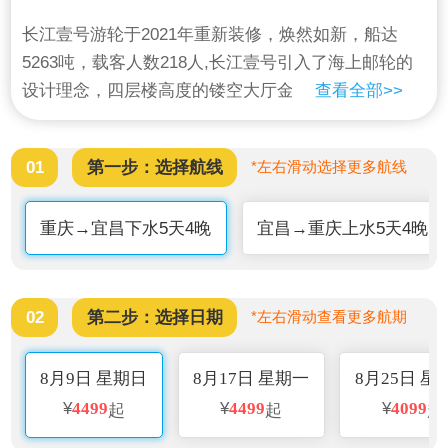
长江壹号游轮于2021年重新装修，焕然如新，船达
5263吨，载客人数218人,长江壹号引入了海上邮轮的
设计理念，四层楼高度的镂空大厅金碧辉煌，恍如进
查看全部>>
入了古堡般的奢华梦境，而走进内河游轮首创的船内
观光电梯，又仿佛将眼光抽出梦境之外能够细细欣
01
第一步：选择航线
*左右滑动选择更多航线
赏。她的总统套房面积达到50㎡，参照五星酒店总统
套房标准设计，分为神州套房、天使套房、国宾休息
重庆→宜昌下水5天4晚
宜昌→重庆上水5天4晚
厅和扬子江观景平台。位于四楼前部的明珠大厅是游
轮的娱乐、休闲、会议多功能厅， 设有观景酒吧、舞
厅、咖啡屋、 茶寮和宽敞的观景甲板，其四周采用通
透的落地玻璃幕墙设计。五楼阳光甲板是以碧水、蓝
02
第二步：选择日期
*左右滑动查看更多航期
天、阳光为主题的休闲娱乐健身平台，包括阳光酒
吧、雪茄吧、 健身房、蓝鲸露天冲浪游泳池。
8月9日 星期日
8月17日 星期一
8月25日 星
¥
4499
¥
4499
¥
4099
起
起
起