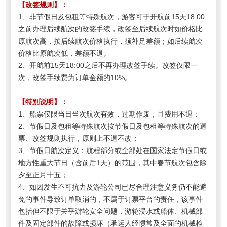
【改签规则】：
1、非节假日及包租等特殊航次，游客可于开航前15天18:00
之前办理后续航次的改签手续，改签至后续航次时如价格比
原航次高，按后续航次价格执行，须补足差额；如后续航次
价格比原航次低，差额不退。
2、开航前15天18:00之后不再办理改签手续。
改签仅限一
次，改签手续费为订单金额的10%。
【特别说明】：
1、船票仅限当日当次航次有效，过期作废，且费用不退；
2、节假日及包租等特殊航次按节假日及包租等特殊航次的退
票、改签规则执行，原则上不退不改；
3、节假日航次定义：航程部分或全部处在国家法定节假日或
地方性重大节日（含前后1天）的范围，其中春节航次包含除
夕至正月十五；
4、如因发生不可抗力及游轮公司已尽合理注意义务仍不能避
免的事件导致订单取消的，不属于订票平台的责任，该事件
包括但不限于关乎游轮安全问题，游轮浸水或船体、机械部
件及固定部件的故障或损坏（承运人经惯常及全面的机械检