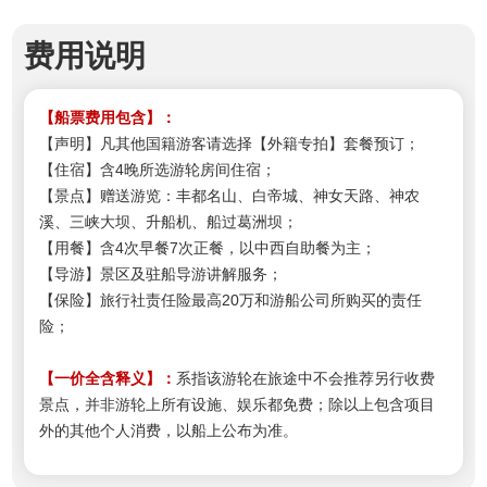
费用说明
【船票费用包含】：
【声明】凡其他国籍游客请选择【外籍专拍】套餐预订
；
【住宿】含4晚所选游轮房间住宿；
【景点】
赠送游览：
丰都名山、白帝城、神女天路、神农
溪、三峡大坝、升船机、船过葛洲坝；
【用餐】含4次早餐7次正餐，以中西自助餐为主；
【导游】景区及驻船导游讲解服务；
【保险】旅行社责任险最高20万和游船公司所购买的责任
险；
【
一价全含释义
】
：
系指该游轮在旅途中不会推荐另行收费
景点，并非游轮上所有设施、娱乐都免费；除以上包含项目
外的其他个人消费，以船上公布为准。