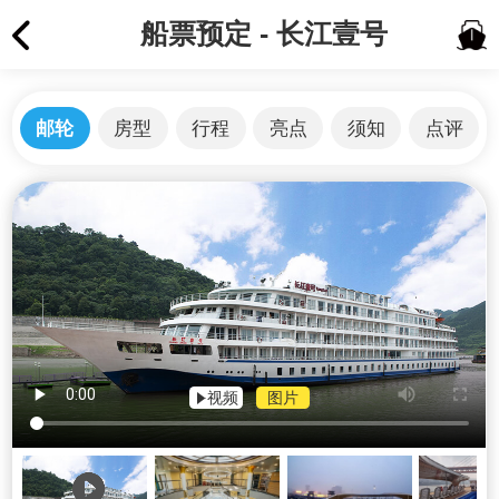
船票预定 - 长江壹号
邮轮
房型
行程
亮点
须知
点评
视频
图片