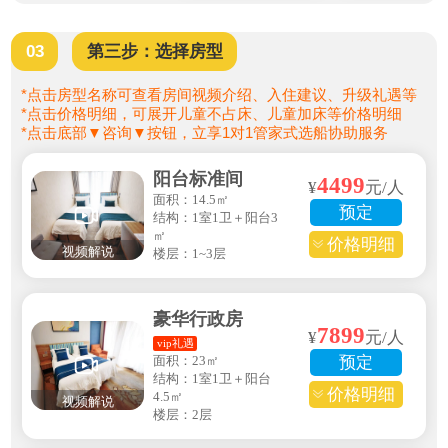
03
第三步：选择房型
*点击房型名称可查看房间视频介绍、入住建议、升级礼遇等
*点击价格明细，可展开儿童不占床、儿童加床等价格明细
*点击底部▼咨询▼按钮，立享1对1管家式选船协助服务
阳台标准间
4499
¥
元/人
面积：14.5㎡
预定
结构：1室1卫＋阳台3
㎡
价格明细
视频解说
楼层：1~3层
豪华行政房
7899
¥
元/人
vip礼遇
面积：23㎡
预定
结构：1室1卫＋阳台
价格明细
4.5㎡
视频解说
楼层：2层