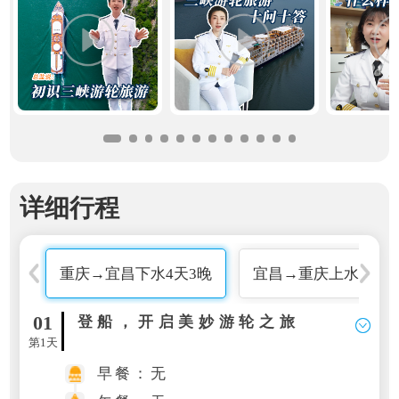
详细行程
重庆→宜昌下水4天3晚
宜昌→重庆上水4天3
01
登船，开启美妙游轮之旅
第1天
早餐：无