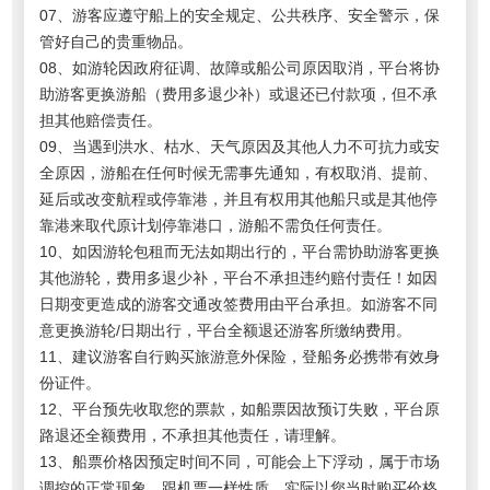
07、游客应遵守船上的安全规定、公共秩序、安全警示，保
管好自己的贵重物品。
08、如游轮因政府征调、故障或船公司原因取消，平台将协
助游客更换游船（费用多退少补）或退还已付款项，但不承
担其他赔偿责任。
09、当遇到洪水、枯水、天气原因及其他人力不可抗力或安
全原因，游船在任何时候无需事先通知，有权取消、提前、
延后或改变航程或停靠港，并且有权用其他船只或是其他停
靠港来取代原计划停靠港口，游船不需负任何责任。
10、如因游轮包租而无法如期出行的，平台需协助游客更换
其他游轮，费用多退少补，平台不承担违约赔付责任！如因
日期变更造成的游客交通改签费用由平台承担。如游客不同
意更换游轮/日期出行，平台全额退还游客所缴纳费用。
11、建议游客自行购买旅游意外保险，登船务必携带有效身
份证件。
12、平台预先收取您的票款，如船票因故预订失败，平台原
路退还全额费用，不承担其他责任，请理解。
13、船票价格因预定时间不同，可能会上下浮动，属于市场
调控的正常现象，跟机票一样性质，实际以您当时购买价格