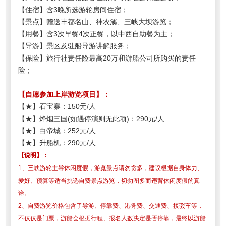
【住宿】含3晚所选游轮房间住宿；
【景点】赠送丰都名山
、神农溪、三峡大坝游览；
【用餐】含3次早餐4次正餐，以中西自助餐为主；
【导游】景区及驻船导游讲解服务；
【保险】旅行社责任险最高20万和游船公司所购买的责任
险；
【
自愿参加上岸游览项目
】
：
【★】石宝寨：150元/人
【★】烽烟三国(如遇停演则无此项)：290元/人
【★】白帝城：252元/人
【★】升船机：290元/人
【说明】：
1、三峡游轮主导休闲度假，游览景点请勿贪多，建议根据自身体力、
爱好、预算等适当挑选自费景点游览，切勿图多而违背休闲度假的真
谛。
2、自费游览价格包含了导游、停靠费、港务费、交通费、接驳车等，
不仅仅是门票，游船会根据行程、报名人数决定是否停靠，最终以游船