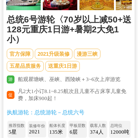
总统6号游轮〈70岁以上减50+送
128元重庆1日游+暑期2大免1
小）
官方保障
2021升级装修
漫游三峡
五星品质服务
送重庆1日游
船观瞿塘峡、巫峡、西陵峡＋3~6次上岸游览
游
凡2大1小订8.1~8.25航次且儿童不占床享儿童免
促
费，加床900起！
执航游轮：总统游轮－总统六号
推荐指数
船体长度
甲板层数
载客人数
总吨位
装修年份
2021
5星
135米
6层
374人
12000吨