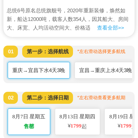
总统6号原名总统旗舰号，2020年重新装修，焕然如
新，船达12000吨，载客人数354人，因其船大、房间
大、床宽、人均活动空间大、价格适中而深受中老年
查看全部>>
游客追捧，总统6号船体彰显现代功能带来的现代技术
语言与欧式古典审美情趣为主调的西方传统文化特
01
第一步：选择航线
*左右滑动选择更多航线
征。其公共区域内容丰富，设施全面，除了标志性的
大堂空间外，餐厅及宴会设施、高档娱乐、会议及休
重庆→宜昌下水4天3晚
宜昌→重庆上水4天3晚
闲、康体设施在功能安排及装饰处理上可谓各具特
色。游轮拥有豪华阳台房、豪华商务间、豪华套房和
总统套房、医疗室、阅览区、棋牌室、多功能大厅、
宴会厅、健身房等配套设施，每个房间都配备了淋浴
02
第二步：选择日期
*左右滑动查看更多航期
和浴缸的独立卫生间，而独立阳台可令游客随时欣赏
到长江的壮丽景观。
8月7日 星期五
8月13日 星期四
8月19日 星
¥
1799
¥
1799
售罄
起
起