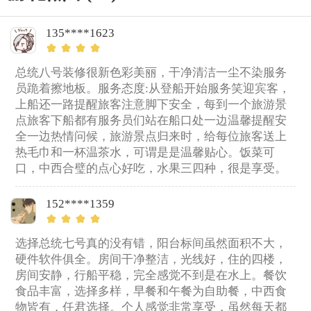
135****1623
总统八号装修很新色彩美丽，干净清洁一尘不染服务
员跪着擦地板。服务态度:从登船开始服务笑迎宾客，
上船还一路提醒旅客注意脚下安全，每到一个旅游景
点旅客下船都有服务员们站在船口处一边温馨提醒安
全一边热情问候，旅游景点归来时，给每位旅客送上
热毛巾和一杯温茶水，可谓是是温馨贴心。饭菜可
口，中西合璧的点心好吃，水果三四种，很是享受。
152****1359
选择总统七号真的没有错，阳台标间虽然面积不大，
硬件软件俱全。房间干净整洁，光线好，住的四楼，
房间安静，行船平稳，完全感觉不到是在水上。餐饮
食品丰富，选择多样，早餐和午餐为自助餐，中西食
物皆有，任君选择。个人感觉非常享受，虽然每天都