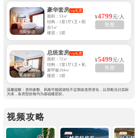
豪华套房
vip礼遇
4799
面积：53㎡
¥
元/人
结构：1室1厅1卫＋阳
售罄
台5㎡
视频解说
楼层：3层
总统套房
vip礼遇
5499
面积：72㎡
¥
元/人
结构：1室1厅1卫＋私
售罄
家甲板104㎡
视频解说
楼层：3层
温馨提醒：房间参数、风格可能因游轮不定期改造而变化，以登船当日实际
为准，各房型价格均为基础楼层价。
视频攻略