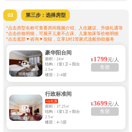
03
第三步：选择房型
*点击房型名称可查看房间视频介绍、入住建议、升级礼遇等
*点击价格明细，可展开儿童不占床、儿童加床等价格明细
*点击底部▼咨询▼按钮，立享1对1管家式选船协助服务
豪华阳台间
1799
面积：24㎡
¥
元/人
结构：1室1卫＋阳台
售罄
2.5㎡
视频解说
楼层：2~4层
行政标准间
vip礼遇
3699
¥
元/人
面积：37.25㎡
售罄
结构：1室1卫＋阳台
2.5㎡
视频解说
楼层：4~5层