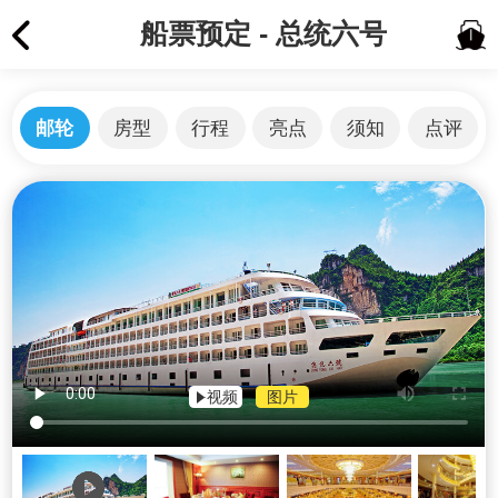
船票预定 - 总统六号
邮轮
房型
行程
亮点
须知
点评
视频
图片