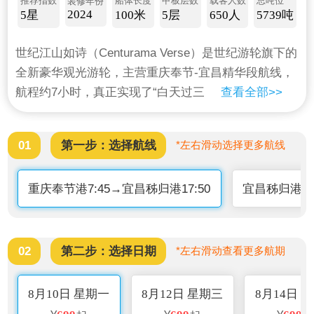
推荐指数
船体长度
甲板层数
载客人数
总吨位
装修年份
2024
5星
100米
5层
650人
5739吨
世纪江山如诗（Centurama Verse）是世纪游轮旗下的
全新豪华观光游轮，主营重庆奉节-宜昌精华段航线，
航程约7小时，真正实现了“白天过三峡+观三峡”、“千
查看全部>>
里江陵一日还”。世纪江山如诗是目前全长江唯一全电
力推动的观光游轮，更大程度的进行了减震、降噪处
01
第一步：选择航线
*左右滑动选择更多航线
理，其设计新颖、功能齐全、用材环保、服务周到、
优雅时尚，以豪华度假游轮建造标准，集餐饮、娱
重庆奉节港7:45→宜昌秭归港17:50
宜昌秭归港8:
乐、文化、休闲为一体，多维度提升游客短途观光的
游览体验，是商务客人游览三峡的不二之选。
02
第二步：选择日期
*左右滑动查看更多航期
8月10日 星期一
8月12日 星期三
8月14日 