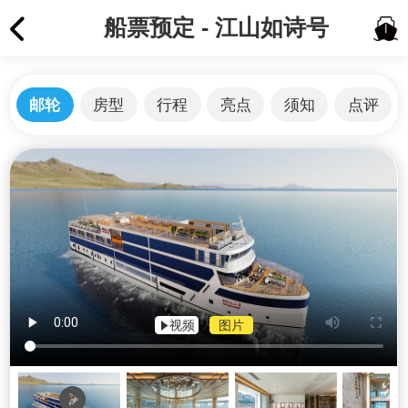
船票预定 - 江山如诗号
邮轮
房型
行程
亮点
须知
点评
视频
图片