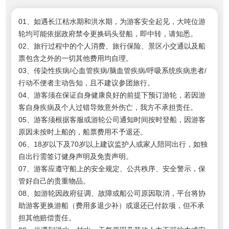
01、如遇长江枯水期和洪水期，为游客安全起见，大吨位游
轮均可能依据政府禁令更换码头登船，即中转，请知悉。
02、
旅行过程中的个人消费、旅行保险、景区小交通以及船
票包含之外的一切其他费用均自理。
03、传染性疾病/心血管疾病/脑血管疾病/呼吸系统疾病患者/
行动不便者主动告知，且不建议参团旅行。
04、游客须在保证自身健康良好的前提下预订游轮，若因游
客自身疾病及个人过错导致意外伤亡，我方不承担责任。
05、游客须根据客服或游轮公司通知时间按时登船，因游客
原因未按时上船的，船票费用不予退还。
06、18岁以下及70岁以上建议监护人或家人陪同出行，如独
自出行需签订健身声明及免责声明。
07、游客应遵守船上的安全规定、公共秩序、安全警示，保
管好自己的贵重物品。
08、如游轮因政府征调、故障或船公司原因取消，平台将协
助游客更换游船（费用多退少补）或退还已付款项，但不承
担其他赔偿责任。