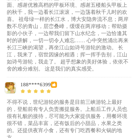
面、感谢优雅高档的甲板环境、感谢五楼船头甲板上
的秋千，我一边看长江滚滚，一边荡着秋千儿时的欢
喜。 祖母绿一样的长江水，博大安隐奔流不息；两岸
数不尽的青山，层峦叠嶂，缓缓在两岸移动；帮助摄
影的小伙子，一边帮我们留下山水纪念，一边恰逢其
时的讲解，一切一切令人难忘…… 心中突然涌出再来
长江三峡的渴望，再坐江山如诗号游轮的激动。 长
江，我来了，宿世因缘的相遇；挥一挥手告别，江山
如诗号游轮，我走了。 超乎想象的美好体验，依依不
舍的难分难别。 这是我们的真实感受。
188****6399
不得不说，世纪游轮的服务是目前三峡游轮上最好
的，登船前有专人负责搬提服务。上船后工作人员也
很有礼貌的接待，尽可能为大家提供服务，用餐环境
很不错，菜品丰富，还有饭后的小甜品，水果之类
的。还提供夜宵小食，还有专门吃西餐和火锅的地
方。