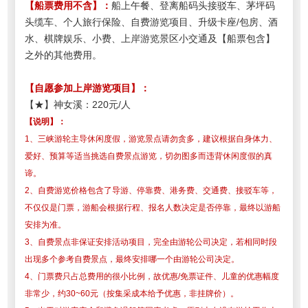
【船票费用
不含
】
：
船上午餐、登离船码头接驳车、茅坪码
头缆车、个人旅行保险、自费游览项目、
升级卡座/包房、酒
水、棋牌娱乐、小费、上岸游览
景区小交通及
【船票包含】
之外的其他费用
。
【
自愿参加上岸游览项目
】
：
【★】神女溪：220元/人
【说明】：
1、三峡游轮主导休闲度假，游览景点请勿贪多，建议根据自身体力、
爱好、预算等适当挑选自费景点游览，切勿图多而违背休闲度假的真
谛。
2、自费游览价格包含了导游、停靠费、港务费、交通费、接驳车等，
不仅仅是门票，游船会根据行程、报名人数决定是否停靠，最终以游船
安排为准。
3、自费景点非保证安排活动项目，完全由游轮公司决定，若相同时段
出现多个参考自费景点，最终安排哪一个由游轮公司决定。
4、门票费只占总费用的很小比例，故优惠/免票证件、儿童的优惠幅度
非常少，约30~60元（按集采成本给予优惠，非挂牌价）。