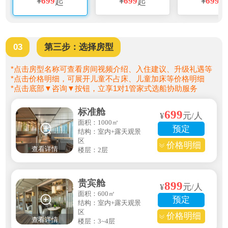
¥
699
¥
699
¥
699
起
起
03
第三步：选择房型
*点击房型名称可查看房间视频介绍、入住建议、升级礼遇等
*点击价格明细，可展开儿童不占床、儿童加床等价格明细
*点击底部▼咨询▼按钮，立享1对1管家式选船协助服务
标准舱
699
¥
元/人
面积：1000㎡
预定
结构：室内+露天观景
区
价格明细
查看详情
楼层：2层
贵宾舱
899
¥
元/人
面积：600㎡
预定
结构：室内+露天观景
区
价格明细
查看详情
楼层：3~4层