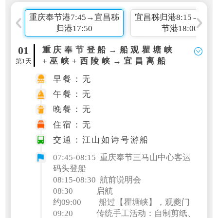
重庆奉节港7:45→宜昌秭
宜昌秭归港8:15→重庆
归港17:50
节港18:00
01
重庆奉节登船→船观瞿塘峡
+巫峡+西陵峡→宜昌离船
第1天
早餐：无
午餐：无
晚餐：无
住宿：无
交通：江山如诗号游船
07:45-08:15 重庆奉节三马山中心客运
码头登船
08:15-08:30 航前说明会
08:30 启航
约09:00 船过【瞿塘峡】，观夔门
09:20 传统手工活动：自制剪纸、