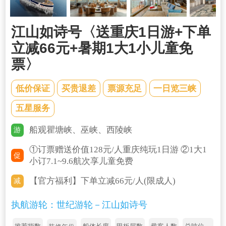
江山如诗号〈送重庆1日游+下单
立减66元+暑期1大1小儿童免
票〉
低价保证
买贵退差
票源充足
一日览三峡
五星服务
船观瞿塘峡、巫峡、西陵峡
游
①订票赠送价值128元/人重庆纯玩1日游 ②1大1
促
小订7.1~9.6航次享儿童免费
【官方福利】下单立减66元/人(限成人)
减
执航游轮：世纪游轮－江山如诗号