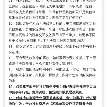
09、当遇到洪水、枯水、天气原因及其他人力不可抗力或安
全原因，游船在任何时候无需事先通知，有权取消、提前、
延后或改变航程或停靠港，并且有权用其他船只或是其他停
靠港来取代原计划停靠港口，游船不需负任何责任。
10、如因游轮包租而无法如期出行的，平台需协助游客更换
其他游轮，费用多退少补，平台不承担违约赔付责任！如因
日期变更造成的游客交通改签费用由平台承担。如游客不同
意更换游轮/日期出行，平台全额退还游客所缴纳费用。
11、建议游客自行购买旅游意外保险，登船务必携带有效身
份证件。
12、平台预先收取您的票款，如船票因故预订失败，平台原
路退还全额费用，不承担其他责任，请理解。
13、船票价格因预定时间不同，可能会上下浮动，属于市场
调控的正常现象，跟机票一样性质，实际以您当时购买价格
为准。
14、点击此界面中的预定按钮即视为您已阅读并知晓本页面
中的参考行程、费用说明、预定须知以及退改规则。
15、付款成功则视为您同意前述条款（含告知事项）代订票
协议生效，平台将向您发送《游轮单项委托订票服务协议