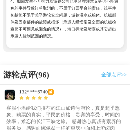
4、如因发生不可抗力及游轮公司已尽合理注意义务仍不能避
免的事件导致订单取消的，不属于订票平台的责任，该事件
包括但不限于关乎游轮安全问题，游轮浸水或船体、机械部
件及固定部件的故障或损坏（承运人经惯常及全面的机械检
查仍不可预见或避免的情况），港口拥堵及堵塞或其它超出
承运人控制范围的情况。
游轮点评(96)
全部点评>>
132****6740
客服小潘给我们推荐的江山如诗号游轮，真是超乎想
象。购票的真实，平民的价格，贵宾的享受，时间的
效率，难忘的长江三峡之旅。 感谢热心真诚有素养的
服务员、感谢面碗像盆一样的重庆小面和上沪卤肉