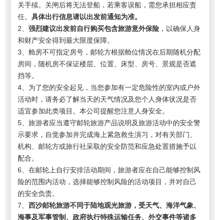
关手续。关闸后将无法登船，若乘客误船，需您承担相应责
任。
具体出行信息请以出发前通知为准。
2、
强烈建议出发前自行购买包含旅游意外保险
，以确保人身
和财产安全得到最大限度保障。
3、舱房不可指定房号，邮轮方根据舱位情况在后期随机分配
房间，随机房不保证楼层、位置、床型、房号、景观是否遮
挡等。
4、为了您的安全起见，当您参加有一定危险性的室内或户外
活动时，请务必了解当天的天气情况及您个人身体状况是否
适宜参加此类项目。本公司提醒您注意人身安全。
5、旅游者应当遵守邮轮旅游产品说明及旅游活动中的安全警
示要求，自觉参加并完成海上紧急救生演习，对有关部门、
机构、邮轮方或旅行社采取的安全防范和应急处置措施予以
配合。
6、在邮轮上自行安排活动期间，旅游者应在自己能够控制风
险的范围内活动，选择能够控制风险的活动项目，并对自己
的安全负责。
7、
西沙邮轮旅游不同于陆地观光旅游，受天气、海洋气象、
海事及军事管制、政府执行特殊运输任务、外交事件等诸多