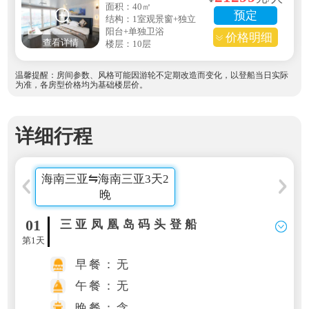
面积：40㎡
预定
结构：1室观景窗+独立
阳台+单独卫浴
价格明细
查看详情
楼层：10层
温馨提醒：房间参数、风格可能因游轮不定期改造而变化，以登船当日实际
为准，各房型价格均为基础楼层价。
详细行程
海南三亚⇋海南三亚3天2
晚
01
三亚凤凰岛码头登船
第1天
早餐：无
午餐：无
晚餐：含