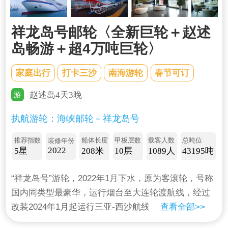
祥龙岛号邮轮〈全新巨轮＋赵述
岛畅游＋超4万吨巨轮〉
家庭出行
打卡三沙
南海游轮
春节可订
赵述岛4天3晚
游
执航游轮：海峡邮轮－祥龙岛号
推荐指数
船体长度
甲板层数
载客人数
总吨位
装修年份
2022
5星
208米
10层
1089人
43195吨
“祥龙岛号”游轮，2022年1月下水，原为客滚轮，号称
国内同类型最豪华，运行烟台至大连轮渡航线，经过
改装2024年1月起运行三亚-西沙航线。是目前国内客
查看全部>>
滚船中航速zui快、智能化zui高的现代化节能环保型大