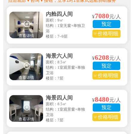
*点击底部▼咨询▼按钮，立享1对1管家式选船协助服务
内舱四人间
7080
¥
元/人
面积：9㎡
预定
结构：1室无窗+单独卫
浴
价格明细
查看详情
楼层：7~9层
海景六人间
6208
¥
元/人
面积：8.5㎡
预定
结构：1室观景窗+单独
卫浴
价格明细
查看详情
楼层：7层
海景四人间
8480
¥
元/人
面积：8.5㎡
预定
结构：1室观景窗+单独
卫浴
价格明细
查看详情
楼层：7层