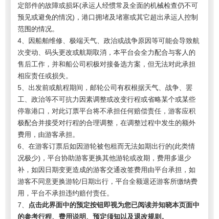
定部件的故障或损坏(承运人经惯常及全面的机械检查仍不可
预见或避免的情况)，港口拥堵及堵塞或其它超出承运人控制
范围的情况。
4、因船舶维修、极端天气、政治或战争原因等可能会导致航
次变动、码头更改或航期取消，本平台会全力配合与客人的
售后工作，并和船公司积极对接备选方案，但无法对此承担
相应责任或损失。
5、出发前或航程期间，邮轮公司有权根据天气、战争、罢
工、政治等不可抗力因素调整或改变行程或省略某个或某些
停靠港口，对此订票平台将不承担任何赔偿责任，游客应积
极配合并接受对行程的合理调整，在调整过程中发生的额外
费用，由游客承担。
6、在游客订票后如因游轮被包租而无法如期出行的(此类情
况极少)，平台协助游客更换其他游轮或改期，费用多退少
补，如因日期变更造成的游客交通改签费用由平台承担，如
游客不同意更换游轮/日期出行，平台全额退还游客所缴纳费
用，平台不承担违约赔付责任。
7、
点击此界面中的预定按钮即视为您已阅读并知晓本页面中
的参考行程、费用说明、预定须知以及退改规则。