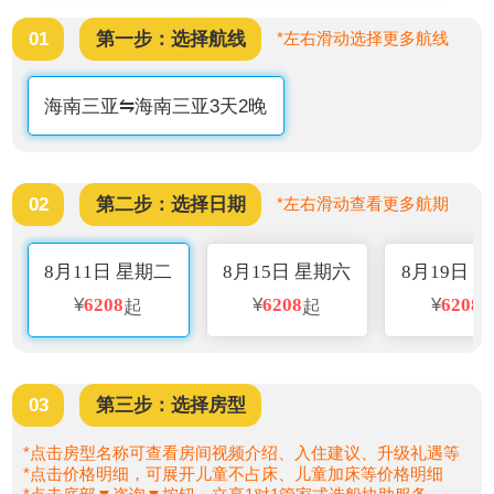
型客滚船。船上设有音乐餐吧、多功能娱乐室、玻璃
01
第一步：选择航线
*左右滑动选择更多航线
海休闲吧、海上创意市集、棋牌室、电影院、120平方
米超市、健身房等个性化设施。同时，比照国际豪华
海南三亚⇋海南三亚3天2晚
邮轮设计理念，露天甲板布置了天幕区、休闲座椅、
时尚橡塑地板、LED 大屏幕等设施设备，能够为旅客
提供晚宴、会议，派对等各种创意个性化服务，可以
满足旅客出行和休闲的双重需求。
02
第二步：选择日期
*左右滑动查看更多航期
8月11日 星期二
8月15日 星期六
8月19日 
¥
6208
¥
6208
¥
6208
起
起
03
第三步：选择房型
*点击房型名称可查看房间视频介绍、入住建议、升级礼遇等
*点击价格明细，可展开儿童不占床、儿童加床等价格明细