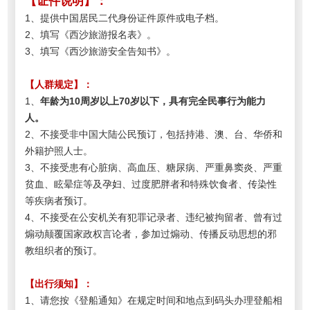
【证件说明】：
1、提供中国居民二代身份证件原件或电子档。
2、填写《西沙旅游报名表》。
3、填写《西沙旅游安全告知书》。
【人群规定】：
1、
年龄为10周岁以上70岁以下，具有完全民事行为能力
人。
2
、不接受非中国大陆公民预订，包括持港、澳、台、华侨和
外籍护照人士。
3
、不接受患有心脏病、高血压、糖尿病、严重鼻窦炎、严重
贫血、眩晕症等及孕妇、过度肥胖者和特殊饮食者、传染性
等疾病者预订。
4
、不接受在公安机关有犯罪记录者、违纪被拘留者、曾有过
煽动颠覆国家政权言论者，参加过煽动、传播反动思想的邪
教组织者的预订。
【出行须知】：
1、请您按《登船通知》在规定时间和地点到码头办理登船相